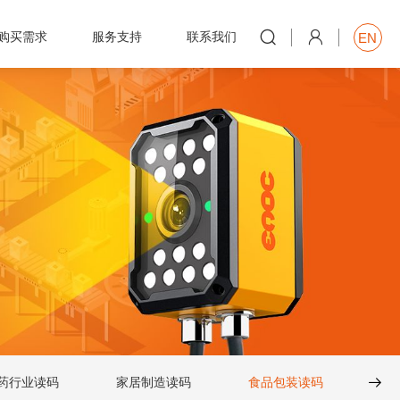


购买需求
服务支持
联系我们
EN

药行业读码
家居制造读码
食品包装读码

消