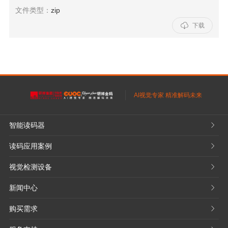
文件类型：
zip

下载
AI视觉专家 精准解码未来
智能读码器
𐃮
读码应用案例
𐃮
视觉检测设备
𐃮
新闻中心
𐃮
购买需求
𐃮