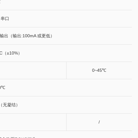
发
、串口
路输出（输出:100mA 或更低）
DC（±10%）
0~45℃
50℃
H（无凝结）
/