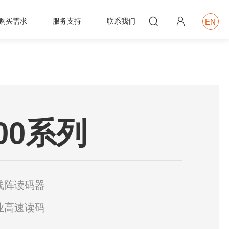


购买需求
服务支持
联系我们
EN

100系列
线阵读码器
业高速读码