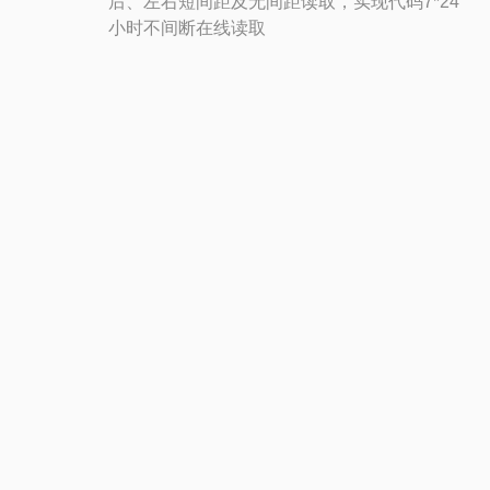
后、左右短间距及无间距读取，实现代码7*24
小时不间断在线读取