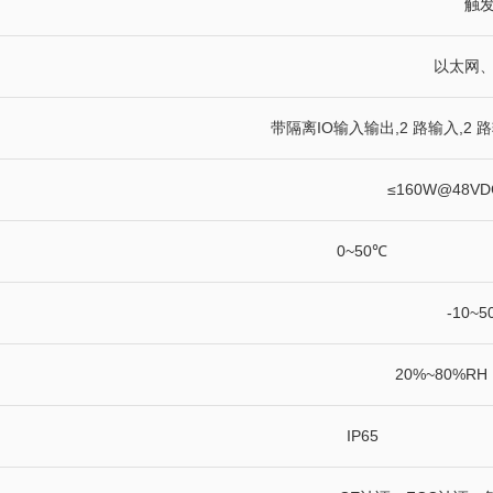
触
以太网
带隔离IO输入输出,2 路输入,2 
≤160W@48V
0~50℃
-10~
20%~80%R
IP65