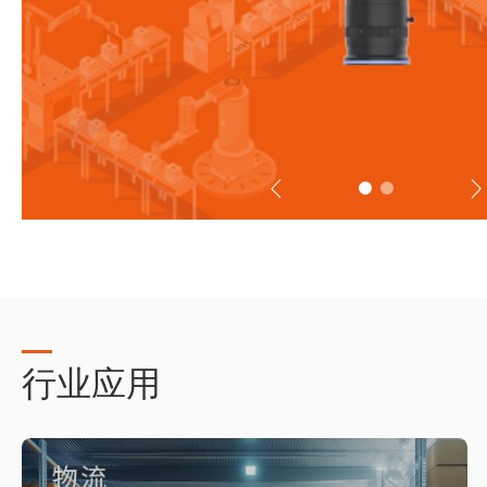

𐃮
行业应用