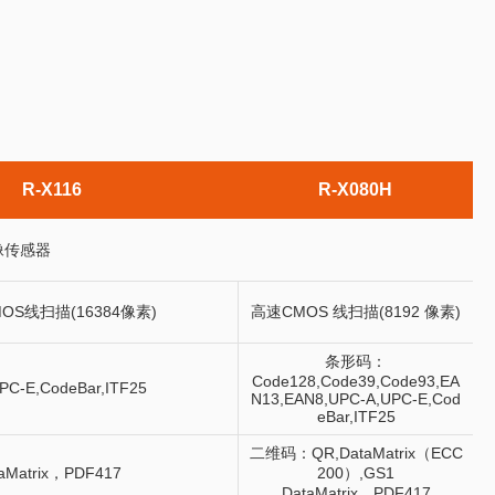
R-X116
R-X080H
像传感器
OS线扫描(16384像素)
高速CMOS 线扫描(8192 像素)
条形码：
Code128,Code39,Code93,EA
C-E,CodeBar,ITF25
N13,EAN8,UPC-A,UPC-E,Cod
eBar,ITF25
二维码：QR,DataMatrix（ECC
Matrix，PDF417
200）,GS1
DataMatrix，PDF417