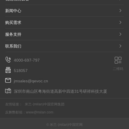
新闻中心
𐃮
购买需求
𐃮
服务支持
𐃮
联系我们
𐃮
4000-697-797
二维码
518057
jmsales@qevoc.cn
深圳市南山区粤海街道高新中四道31号研祥科技大厦
友情链接：
米兰·(milan)中国官网集团
反舞弊邮箱：
www@milan.com
© 米兰·(milan)中国官网