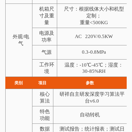
机箱尺
尺寸：根据线体大小和机型
寸及重
定制；
量
重量
<500KG
电源及
AC 220V/0.5KW
外观
/
电
功率
气
0.3-0.8MPa
气源
工作环
温度：
-10
℃
-45
℃；湿度：
30-85%RH
境
类别
项目
参数
核心
研祥自主研发深度学习算法平
算法
台
v6.0
特色
自动转机
功能
数据
测试报告；统计报表；测试日