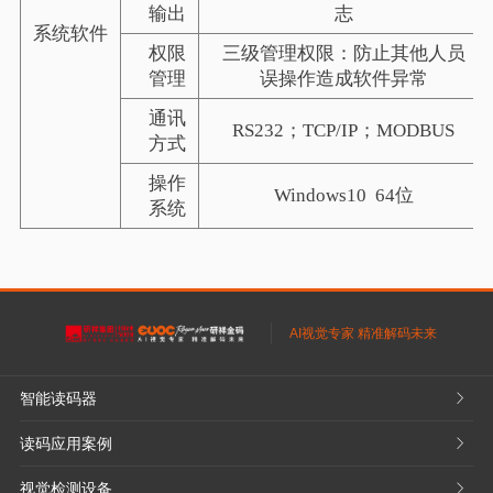
输出
志
系统软件
权限
三级管理权限：防止其他人员
管理
误操作造成软件异常
通讯
RS232
；
TCP/IP
；
MODBUS
方式
操作
Windows10
64
位
系统
AI视觉专家 精准解码未来
智能读码器
𐃮
读码应用案例
𐃮
视觉检测设备
𐃮