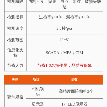
检测缺陷
切割不良、贴歪、白点、水纹、破损等缺
陷
检测指标
过检率≦
10
％，漏检率≦
0.1
％
3.5
秒
/pcs
检测速度
1
"
~6
"
检测范围
信息化支
SCADA
；
MES
；
CIM
持
节省人力
节省
1-2
名操作员，品质有保障
类别
项目
参数
相机镜
高精度面阵相机
3
个
头
硬件规格
显示器
17
“
LED
显示器