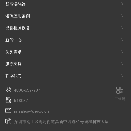
智能读码器
𐃮
读码应用案例
𐃮
视觉检测设备
𐃮
新闻中心
𐃮
购买需求
𐃮
服务支持
𐃮
联系我们
𐃮
4000-697-797
二维码
518057
jmsales@qevoc.cn
深圳市南山区粤海街道高新中四道31号研祥科技大厦