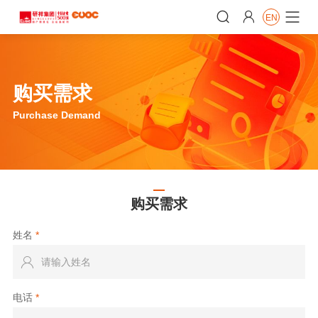


EN

购买需求
Purchase Demand
购买需求
姓名
*

电话
*