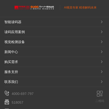
AI视觉专家 精准解码未来
智能读码器
𐃮
读码应用案例
𐃮
视觉检测设备
𐃮
新闻中心
𐃮
购买需求
𐃮
服务支持
𐃮
联系我们
𐃮
4000-697-797
二维码
518057